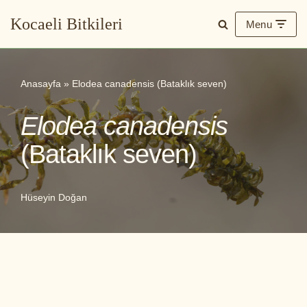
Kocaeli Bitkileri
Menu
İçeriğe
geç
Anasayfa
»
Elodea canadensis (Bataklık seven)
Elodea canadensis
(Bataklık seven)
Hüseyin Doğan