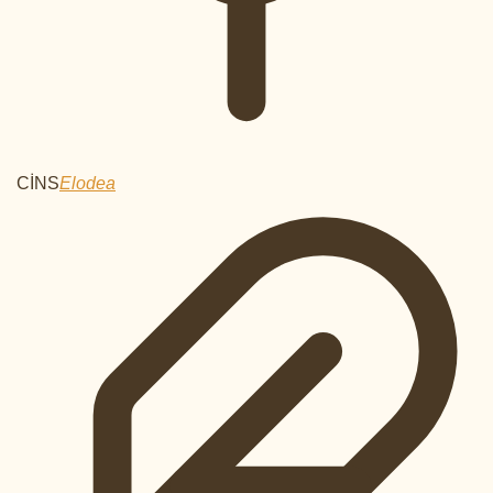
CİNS
Elodea