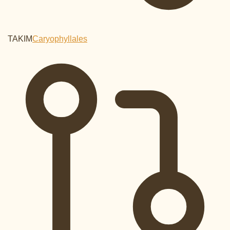
TAKIM
Caryophyllales