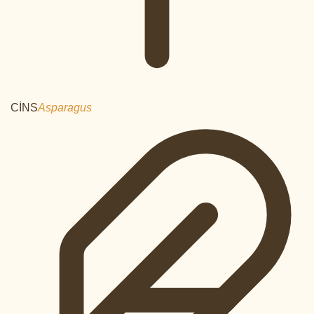
CİNS
Asparagus