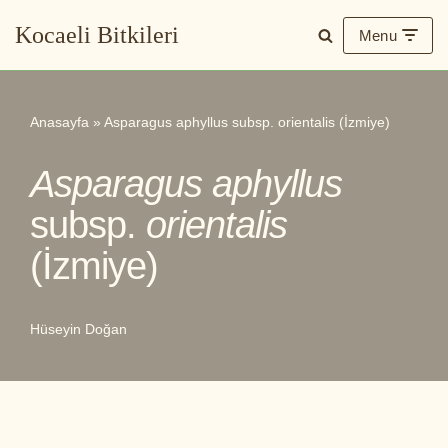
Kocaeli Bitkileri
Menu
İçeriğe
geç
Anasayfa
»
Asparagus aphyllus subsp. orientalis (İzmiye)
Asparagus aphyllus
subsp.
orientalis
(İzmiye)
Hüseyin Doğan