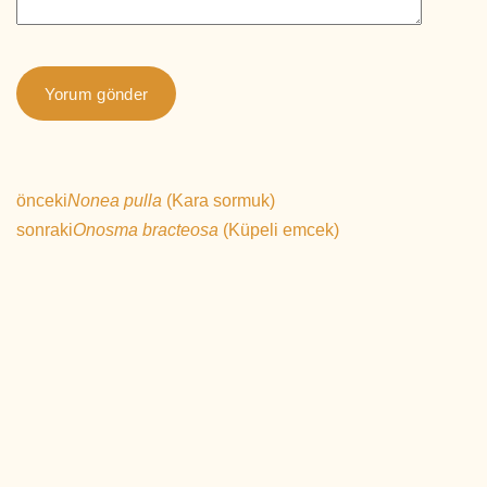
önceki
Nonea pulla
(Kara sormuk)
sonraki
Onosma bracteosa
(Küpeli emcek)