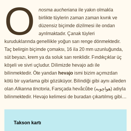
O
nosma aucheriana
ile yakın olmakla
birlikte tüylerin zaman zaman kıvrık ve
düzensiz biçimde dizilmesi ile ondan
ayrılmaktadır. Çanak tüyleri
kuruduklarında genellikle yoğun sarı renge dönmektedir.
Taç belirgin biçimde çomaksı, 16 ila 20 mm uzunluğunda,
süt beyazı, krem ya da soluk sarı renklidir. Fındıkçıklar üç
köşeli ve sivri uçludur. Dilimizde hevajo adı ile
bilinmektedir. Öte yandan
hevajo
ismi bizim açımızdan
kötü bir uyarlama gibi gözüküyor. Bilindiği gibi aynı aileden
olan
Alkanna tinctoria
, Farsçada hevâcûbe (هواچوبه) adıyla
bilinmektedir. Hevajo kelimesi de buradan çıkartılmış gibi…
Takson kartı