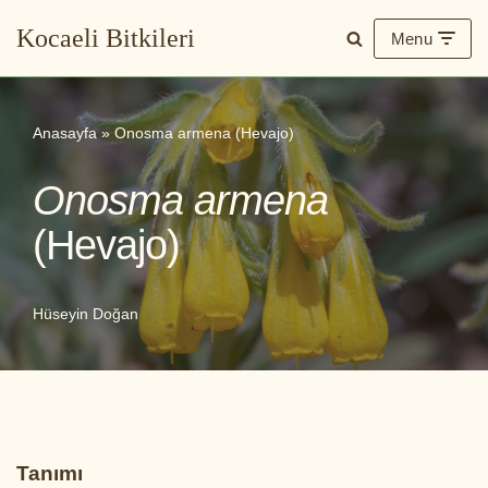
Kocaeli Bitkileri
Menu
İçeriğe
geç
Anasayfa
»
Onosma armena (Hevajo)
Onosma armena
(Hevajo)
Hüseyin Doğan
Tanımı