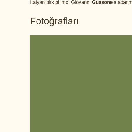
İtalyan bitkibilimci Giovanni
Gussone
‘a adanmı
Fotoğrafları