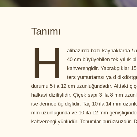
Tanımı
H
alihazırda bazı kaynaklarda
Lu
40 cm büyüyebilen tek yıllık bir
kahverengidir. Yaprakçıklar 15
ters yumurtamsı ya d dikdörtge
durumu 5 ila 12 cm uzunluğundadır. Alttaki çiçe
halkavi dizilişlidir. Çiçek sapı 3 ila 8 mm uzu
ise derince üç dişlidir. Taç 10 ila 14 mm uzunl
mm uzunluğunda ve 10 ila 12 mm genişliğinded
kahverengi yünlüdür. Tohumlar pürüzsüzdür. Di