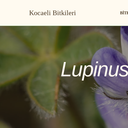
Kocaeli Bitkileri
BIT
İçeriğe
geç
Lupinu