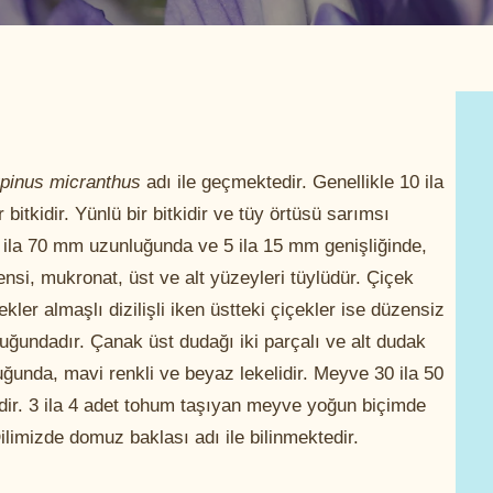
pinus micranthus
adı ile geçmektedir. Genellikle 10 ila
 bitkidir. Yünlü bir bitkidir ve tüy örtüsü sarımsı
 ila 70 mm uzunluğunda ve 5 ila 15 mm genişliğinde,
nsi, mukronat, üst ve alt yüzeyleri tüylüdür. Çiçek
kler almaşlı dizilişli iken üstteki çiçekler ise düzensiz
nluğundadır. Çanak üst dudağı iki parçalı ve alt dudak
uğunda, mavi renkli ve beyaz lekelidir. Meyve 30 ila 50
ir. 3 ila 4 adet tohum taşıyan meyve yoğun biçimde
limizde domuz baklası adı ile bilinmektedir.