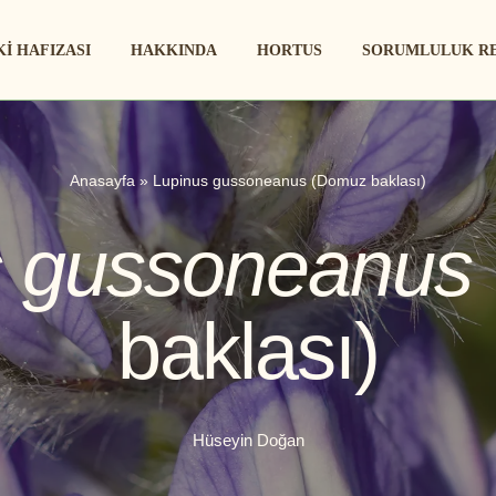
KI HAFIZASI
HAKKINDA
HORTUS
SORUMLULUK R
Anasayfa
»
Lupinus gussoneanus (Domuz baklası)
s gussoneanus
baklası)
Hüseyin Doğan