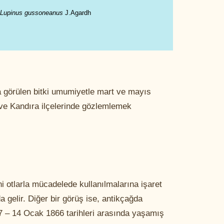
Lupinus gussoneanus
J.Agardh
a görülen bitki umumiyetle mart ve mayıs
 ve Kandıra ilçelerinde gözlemlemek
ni otlarla mücadelede kullanılmalarına işaret
da gelir. Diğer bir görüş ise, antikçağda
1787 – 14 Ocak 1866 tarihleri arasında yaşamış