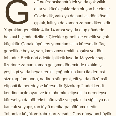
G
alium
(Yapışkanotu) tek ya da çok yıllık
otlar ve küçük çalılardan oluşan bir cinstir.
Gövde dik, yatık ya da sarılıcı, dört köşeli,
çıplak, kıllı ya da zaman zaman dikensidir.
Yapraklar genellikle 4 ila 14 arası sayıda olup gövdede
halkavi biçimde dizilidir. Çiçekler genellikle erselik ve çok
küçüktür. Çanak tüpü ters yumurtamsı ila küreseldir. Taç
genellikle beyaz, sarı, kırmızımsı renkli, kaşıksı ve dört
lobludur. Ercik dört adettir. İplikçik kısadır. Meyveler sap
üzerinde zaman zaman gelişme döneminde uzatılmış,
yeşil, gri ya da beyaz renkli, çoğunlukla kuru ila derimsi
şizokarp formunda, nadiren süngersi, etli ya da düzümsü,
elipsoit ila neredeyse küreseldir. Şizokarp 2 adet kendi
kendine açılmayan ve tek tohumlu, elipsoit ila neredeyse
küresel ya da böbreksi, pürüzsüz ve çıplak ila siğilli ya da
kancalı ve yapışkan tüylü merikarpa bölünmektedir..
Tohumlar küçük ve kabukları zarsıdır. Cins dünyanın büyük