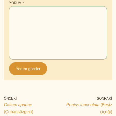
YORUM
*
ÖNCEKI
SONRAKI
Galium aparine
Pentas lanceolata
(Beşiz
(Çobansüzgeci)
çiçeği)