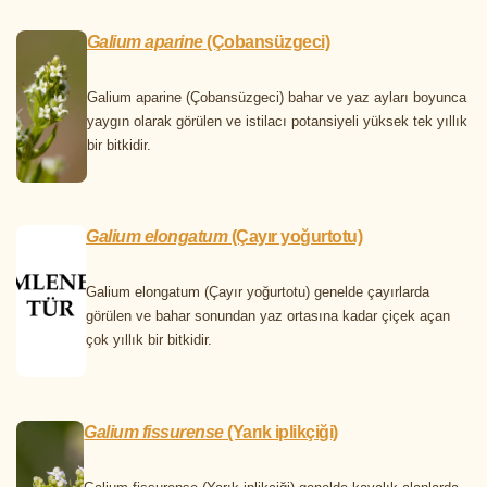
Galium aparine
(Çobansüzgeci)
Galium aparine (Çobansüzgeci) bahar ve yaz ayları boyunca
yaygın olarak görülen ve istilacı potansiyeli yüksek tek yıllık
bir bitkidir.
Galium elongatum
(Çayır yoğurtotu)
Galium elongatum (Çayır yoğurtotu) genelde çayırlarda
görülen ve bahar sonundan yaz ortasına kadar çiçek açan
çok yıllık bir bitkidir.
Galium fissurense
(Yarık iplikçiği)