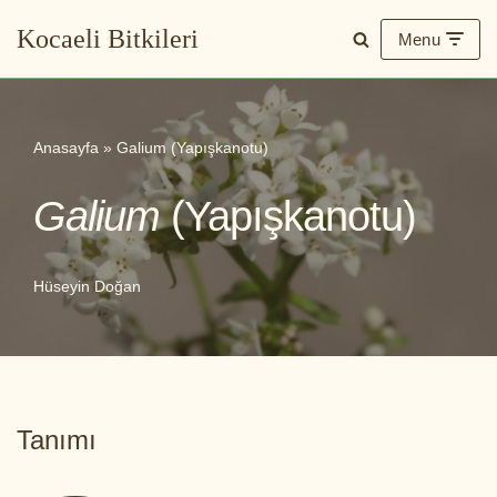
Kocaeli Bitkileri
Menu
İçeriğe
geç
Anasayfa
»
Galium (Yapışkanotu)
Galium
(Yapışkanotu)
Hüseyin Doğan
Tanımı