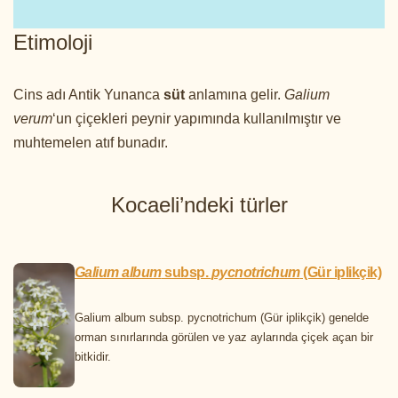
Etimoloji
Cins adı Antik Yunanca
süt
anlamına gelir.
Galium
verum
‘un çiçekleri peynir yapımında kullanılmıştır ve
muhtemelen atıf bunadır.
Kocaeli’ndeki türler
Galium album
subsp.
pycnotrichum
(Gür iplikçik)
Galium album subsp. pycnotrichum (Gür iplikçik) genelde
orman sınırlarında görülen ve yaz aylarında çiçek açan bir
bitkidir.