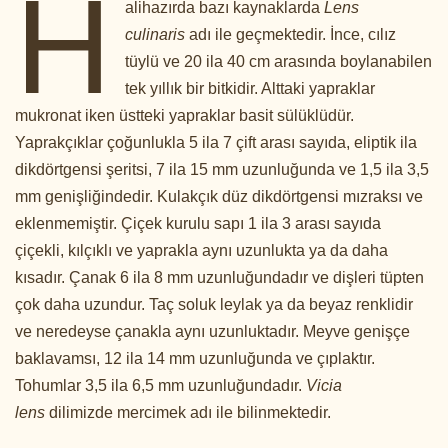
H
alihazırda bazı kaynaklarda
Lens
culinaris
adı ile geçmektedir. İnce, cılız
tüylü ve 20 ila 40 cm arasında boylanabilen
tek yıllık bir bitkidir. Alttaki yapraklar
mukronat iken üstteki yapraklar basit sülüklüdür.
Yaprakçıklar çoğunlukla 5 ila 7 çift arası sayıda, eliptik ila
dikdörtgensi şeritsi, 7 ila 15 mm uzunluğunda ve 1,5 ila 3,5
mm genişliğindedir. Kulakçık düz dikdörtgensi mızraksı ve
eklenmemiştir. Çiçek kurulu sapı 1 ila 3 arası sayıda
çiçekli, kılçıklı ve yaprakla aynı uzunlukta ya da daha
kısadır. Çanak 6 ila 8 mm uzunluğundadır ve dişleri tüpten
çok daha uzundur. Taç soluk leylak ya da beyaz renklidir
ve neredeyse çanakla aynı uzunluktadır. Meyve genişçe
baklavamsı, 12 ila 14 mm uzunluğunda ve çıplaktır.
Tohumlar 3,5 ila 6,5 mm uzunluğundadır.
Vicia
lens
dilimizde mercimek adı ile bilinmektedir.