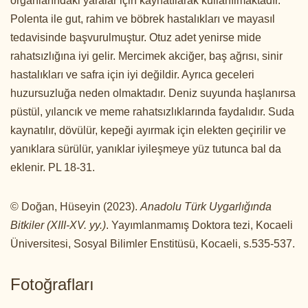
organlarındaki yaralar için kaynatılarak kullanılmaktadır.
Polenta ile gut, rahim ve böbrek hastalıkları ve mayasıl
tedavisinde başvurulmuştur. Otuz adet yenirse mide
rahatsızlığına iyi gelir. Mercimek akciğer, baş ağrısı, sinir
hastalıkları ve safra için iyi değildir. Ayrıca geceleri
huzursuzluğa neden olmaktadır. Deniz suyunda haşlanırsa
püstül, yılancık ve meme rahatsızlıklarında faydalıdır. Suda
kaynatılır, dövülür, kepeği ayırmak için elekten geçirilir ve
yanıklara sürülür, yanıklar iyileşmeye yüz tutunca bal da
eklenir. PL 18-31.
© Doğan, Hüseyin (2023).
Anadolu Türk Uygarlığında
Bitkiler (XIII-XV. yy.)
. Yayımlanmamış Doktora tezi, Kocaeli
Üniversitesi, Sosyal Bilimler Enstitüsü, Kocaeli, s.535-537.
Fotoğrafları