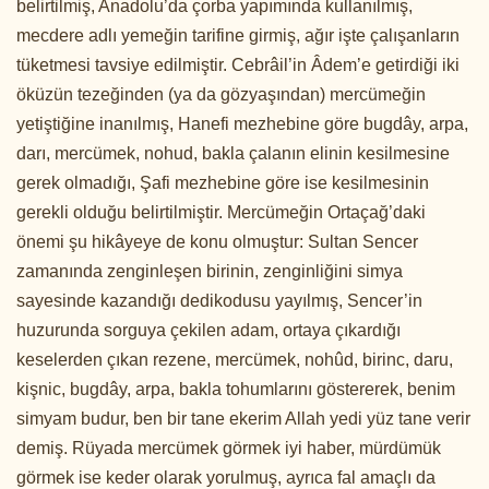
belirtilmiş, Anadolu’da çorba yapımında kullanılmış,
mecdere adlı yemeğin tarifine girmiş, ağır işte çalışanların
tüketmesi tavsiye edilmiştir. Cebrâil’in Âdem’e getirdiği iki
öküzün tezeğinden (ya da gözyaşından) mercümeğin
yetiştiğine inanılmış, Hanefi mezhebine göre bugdây, arpa,
darı, mercümek, nohud, bakla çalanın elinin kesilmesine
gerek olmadığı, Şafi mezhebine göre ise kesilmesinin
gerekli olduğu belirtilmiştir. Mercümeğin Ortaçağ’daki
önemi şu hikâyeye de konu olmuştur: Sultan Sencer
zamanında zenginleşen birinin, zenginliğini simya
sayesinde kazandığı dedikodusu yayılmış, Sencer’in
huzurunda sorguya çekilen adam, ortaya çıkardığı
keselerden çıkan rezene, mercümek, nohûd, birinc, daru,
kişnic, bugdây, arpa, bakla tohumlarını göstererek, benim
simyam budur, ben bir tane ekerim Allah yedi yüz tane verir
demiş. Rüyada mercümek görmek iyi haber, mürdümük
görmek ise keder olarak yorulmuş, ayrıca fal amaçlı da