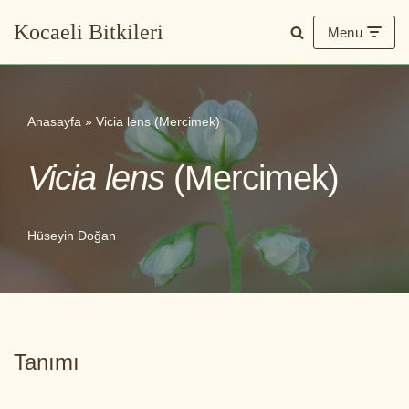
Kocaeli Bitkileri
Menu
İçeriğe
geç
Anasayfa
»
Vicia lens (Mercimek)
Vicia lens
(Mercimek)
Hüseyin Doğan
Tanımı