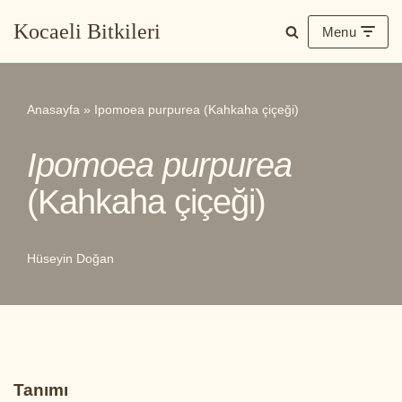
Kocaeli Bitkileri
Menu
İçeriğe
geç
Anasayfa
»
Ipomoea purpurea (Kahkaha çiçeği)
Ipomoea purpurea
(Kahkaha çiçeği)
Hüseyin Doğan
Tanımı