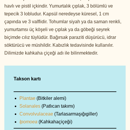
havlı ve pistil içkindir. Yumurtalık çıplak, 3 bölümlü ve
tepecik 3 lobludur. Kapsül neredeyse küresel, 1 cm
çapında ve 3 valflidir. Tohumlar siyah ya da saman renkli,
yumurtamsı üç köşeli ve çıplak ya da göbeği seyrek
biçimde cılız tüylüdür. Bağırsak paraziti düşürücü, idrar
söktürücü ve müshildir. Kabızlık tedavisinde kullanılır.
Dilimizde kahkaha çiçeği adı ile bilinmektedir.
Takson kartı
Plantae
(Bitkiler alemi)
Solanales
(Patlıcan takımı)
Convolvulaceae
(Tarlasarmaşığıgiller)
Ipomoea
(Kahkahaçiçeği)