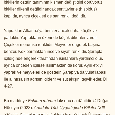
bitkilerin özgün tanımının kısmen değiştiğini görüyoruz,
bitkiler dikenli değildir ancak sert tüylerle (hispidus)
kaplıdır, ayrıca çiçekleri de sarı renkli değildir.
Yaprakları Alkanna’ya benzer ancak daha küçük ve
parlaktır. Yaprakların üzerinde küçük dikenler vardır.
Çiçekler morumsu renklidir. Meyveler engerek başına
benzer. Kök parmaktan ince ve siyah renklidir. Şarapla
içildiğinde engerek tarafından ısırılanlara yardımcı olur,
ayrıca önceden içilirse ısırılmaktan da korur. Aynı etkiyi
yaprak ve meyveleri de gösterir. Şarap ya da yulaf lapası
ile alınırsa sırt ağrısını giderir ve süt akışını teşvik eder. DI
4-27.
Bu maddeye
Echium rubrum
taksonu da dâhildir. © Doğan,
Hüseyin (2023).
Anadolu Türk Uygarlığında Bitkiler (XIII-
XV. yy.)
. Yayımlanmamış Doktora tezi, Kocaeli Üniversitesi,