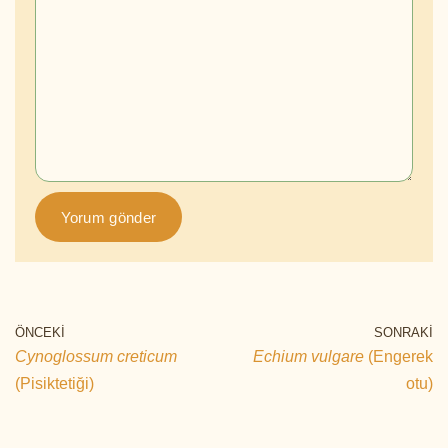
ÖNCEKI
SONRAKI
Cynoglossum creticum
Echium vulgare
(Engerek
(Pisiktetiği)
otu)