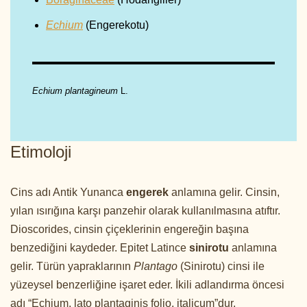
Echium
(Engerekotu)
Echium plantagineum
L.
Etimoloji
Cins adı Antik Yunanca
engerek
anlamına gelir. Cinsin,
yılan ısırığına karşı panzehir olarak kullanılmasına atıftır.
Dioscorides, cinsin çiçeklerinin engereğin başına
benzediğini kaydeder. Epitet Latince
sinirotu
anlamına
gelir. Türün yapraklarının
Plantago
(Sinirotu) cinsi ile
yüzeysel benzerliğine işaret eder. İkili adlandırma öncesi
adı “Echium, lato plantaginis folio, italicum”dur.