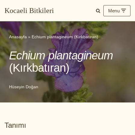
Kocaeli Bitkileri
Menu
İçeriğe
geç
Anasayfa
»
Echium plantagineum (Kırkbatıran)
Echium plantagineum
(Kırkbatıran)
Hüseyin Doğan
Tanımı