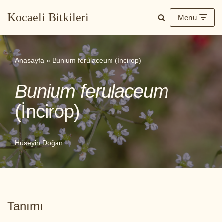
Kocaeli Bitkileri
Menu
İçeriğe
geç
Anasayfa
»
Bunium ferulaceum (İncirop)
Bunium ferulaceum
(İncirop)
Hüseyin Doğan
Tanımı