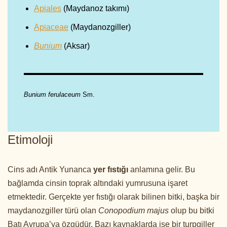
Apiales
(Maydanoz takımı)
Apiaceae
(Maydanozgiller)
Bunium
(Aksar)
Bunium ferulaceum
Sm.
Etimoloji
Cins adı Antik Yunanca
yer fıstığı
anlamına gelir. Bu
bağlamda cinsin toprak altındaki yumrusuna işaret
etmektedir. Gerçekte yer fıstığı olarak bilinen bitki, başka bir
maydanozgiller türü olan
Conopodium majus
olup bu bitki
Batı Avrupa’ya özgüdür. Bazı kaynaklarda ise bir turpgiller