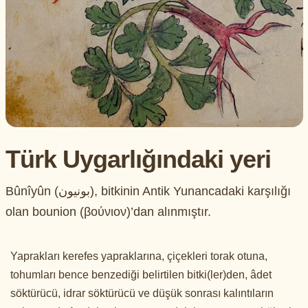
Türk Uygarlığındaki yeri
Bûnîyûn (بونيون), bitkinin Antik Yunancadaki karşılığı
olan bounion (βούνιον)’dan alınmıştır.
Yaprakları kerefes yapraklarına, çiçekleri torak otuna,
tohumları bence benzediği belirtilen bitki(ler)den, âdet
söktürücü, idrar söktürücü ve düşük sonrası kalıntıların