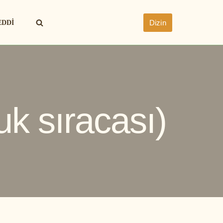
Dizin
EDDI
k sıracası)