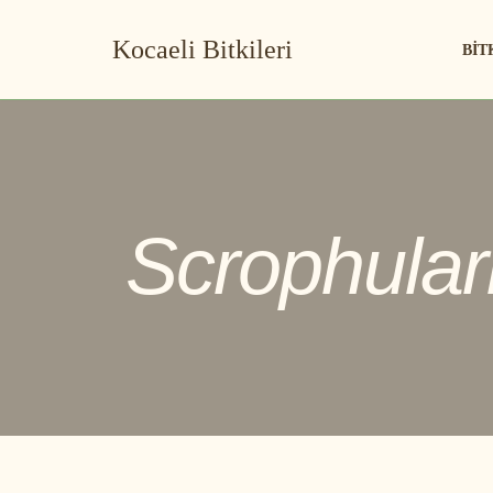
Kocaeli Bitkileri
BIT
İçeriğe
geç
Scrophular