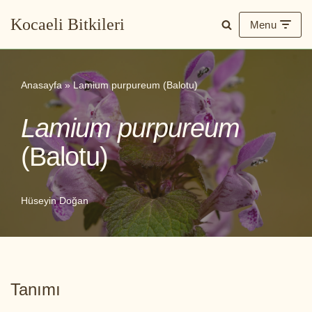
Kocaeli Bitkileri
Menu
İçeriğe
geç
Anasayfa
»
Lamium purpureum (Balotu)
Lamium purpureum
(Balotu)
Hüseyin Doğan
Tanımı