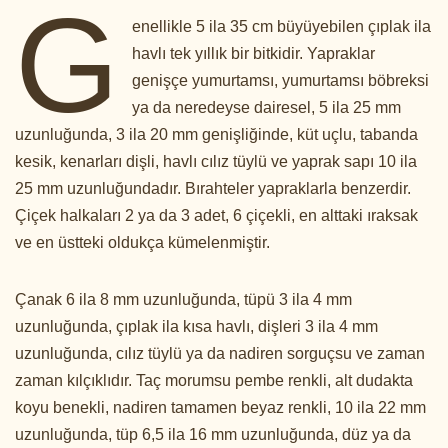
G
enellikle 5 ila 35 cm büyüyebilen çıplak ila
havlı tek yıllık bir bitkidir. Yapraklar
genişçe yumurtamsı, yumurtamsı böbreksi
ya da neredeyse dairesel, 5 ila 25 mm
uzunluğunda, 3 ila 20 mm genişliğinde, küt uçlu, tabanda
kesik, kenarları dişli, havlı cılız tüylü ve yaprak sapı 10 ila
25 mm uzunluğundadır. Bırahteler yapraklarla benzerdir.
Çiçek halkaları 2 ya da 3 adet, 6 çiçekli, en alttaki ıraksak
ve en üstteki oldukça kümelenmiştir.
Çanak 6 ila 8 mm uzunluğunda, tüpü 3 ila 4 mm
uzunluğunda, çıplak ila kısa havlı, dişleri 3 ila 4 mm
uzunluğunda, cılız tüylü ya da nadiren sorguçsu ve zaman
zaman kılçıklıdır. Taç morumsu pembe renkli, alt dudakta
koyu benekli, nadiren tamamen beyaz renkli, 10 ila 22 mm
uzunluğunda, tüp 6,5 ila 16 mm uzunluğunda, düz ya da