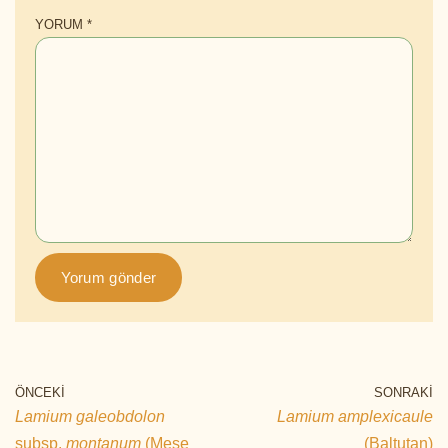
YORUM
*
ÖNCEKI
SONRAKI
Lamium galeobdolon
Lamium amplexicaule
subsp.
montanum
(Meşe
(Baltutan)