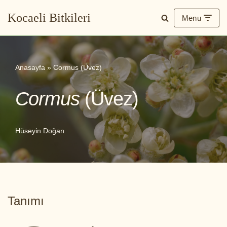
Kocaeli Bitkileri
Menu
İçeriğe
geç
Anasayfa
»
Cormus (Üvez)
Cormus
(Üvez)
Hüseyin Doğan
Tanımı