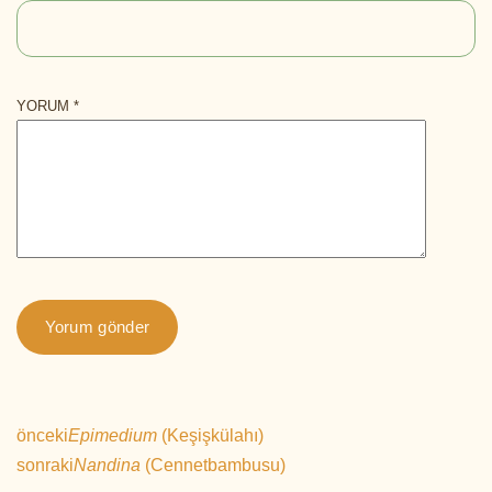
YORUM
*
önceki
Epimedium
(Keşişkülahı)
sonraki
Nandina
(Cennetbambusu)