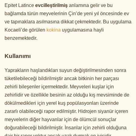
Epitet Latince
evcilleştirilmiş
anlamına gelir ve bu
bağlamda türün meyvelerinin Çin’de yeni yıl öncesinde ev
ve tapınaklara asılmasına dikkat çekmektedir. Bu uygulama
Kocaeli’de görülen
kokina
uygulamasına hayli
benzemektedir.
Kullanımı
Yaprakların haşlandıkları suyun değiştirilmesinden sonra
tüketilebileceği bildirilmiştir ancak bitkinin her parçası
zehirli bileşenler içermektedir. Meyveleri kuşlar için
zehirlidir ve özellikle besinin az olduğu kış mevsiminde de
dökülmedikleri için yerel kuş popülasyonları üzerinde
zararlı olabileceği rapor edilmiştir. Hidrojen siyanür içeren
meyvelerin diğer hayvanlar için de ölümcül sonuçlar
doğurabileceği bildirilmiştir. İnsanlar için zehirli olduğuna
dair bir rapor yoktur ancak uzak durmak en iyisidir.