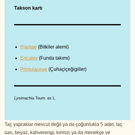
Takson kartı
Plantae
(Bitkiler alemi)
Ericales
(Funda takımı)
Primulaceae
(Çuhaçiçeğigiller)
Lysimachia
Tourn. ex L.
Taç yapraklar mevcut değil ya da çoğunlukla 5 adet, taç
sarı, beyaz, kahverengi, kırmızı ya da menekşe ve