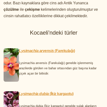
odur. Bazı kaynaklara göre cins adı Antik Yunanca
çözülme
ile
çekişme
kelimelerinden oluşturulmuştur ve
cinsin rahatlatıcı özelliklerine dikkat çekilmektedir.
Kocaeli’ndeki türler
Lysimachia arvensis
(Farekulağı)
Lysimachia arvensis (Farekulağı) genelde işlenmemiş
arazilerde görülen ve bahar ortasından güz başına kadar
çiçek açan bir bitkidir.
Lysimachia dubia
(İkiz kargaotu)
Lysimachia dubia (İkiz kargaotu) genelde sulak alanların