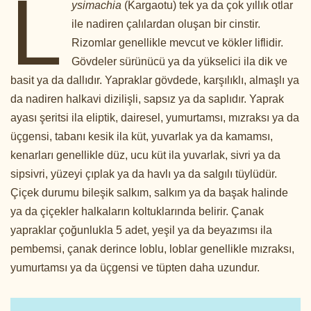
L
ysimachia
(Kargaotu) tek ya da çok yıllık otlar
ile nadiren çalılardan oluşan bir cinstir.
Rizomlar genellikle mevcut ve kökler liflidir.
Gövdeler sürünücü ya da yükselici ila dik ve
basit ya da dallıdır. Yapraklar gövdede, karşılıklı, almaşlı ya
da nadiren halkavi dizilişli, sapsız ya da saplıdır. Yaprak
ayası şeritsi ila eliptik, dairesel, yumurtamsı, mızraksı ya da
üçgensi, tabanı kesik ila küt, yuvarlak ya da kamamsı,
kenarları genellikle düz, ucu küt ila yuvarlak, sivri ya da
sipsivri, yüzeyi çıplak ya da havlı ya da salgılı tüylüdür.
Çiçek durumu bileşik salkım, salkım ya da başak halinde
ya da çiçekler halkaların koltuklarında belirir. Çanak
yapraklar çoğunlukla 5 adet, yeşil ya da beyazımsı ila
pembemsi, çanak derince loblu, loblar genellikle mızraksı,
yumurtamsı ya da üçgensi ve tüpten daha uzundur.