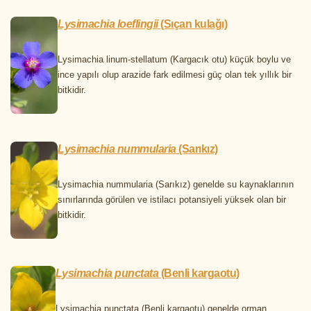
Lysimachia loeflingii
(Sıçan kulağı)
Lysimachia linum-stellatum (Kargacık otu) küçük boylu ve
ince yapılı olup arazide fark edilmesi güç olan tek yıllık bir
bitkidir.
Lysimachia nummularia
(Sarıkız)
Lysimachia nummularia (Sarıkız) genelde su kaynaklarının
sınırlarında görülen ve istilacı potansiyeli yüksek olan bir
bitkidir.
Lysimachia punctata
(Benli kargaotu)
Lysimachia punctata (Benli kargaotu) genelde orman