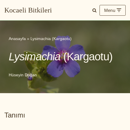
Kocaeli Bitkileri
Menu
İçeriğe
geç
Anasayfa
»
Lysimachia (Kargaotu)
Lysimachia
(Kargaotu)
Hüseyin Doğan
Tanımı