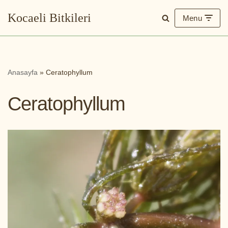
Kocaeli Bitkileri
Menu
İçeriğe
geç
Anasayfa
»
Ceratophyllum
Ceratophyllum