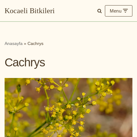
Kocaeli Bitkileri
Menu
İçeriğe
geç
Anasayfa
»
Cachrys
Cachrys