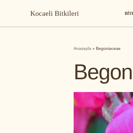
Kocaeli Bitkileri
BIT
İçeriğe
geç
Anasayfa
»
Begoniaceae
Begon