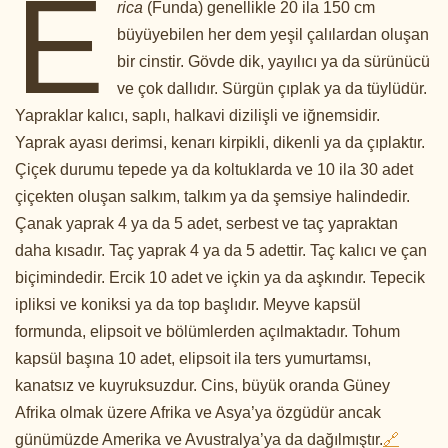
E
rica
(Funda) genellikle 20 ila 150 cm
büyüyebilen her dem yeşil çalılardan oluşan
bir cinstir. Gövde dik, yayılıcı ya da sürünücü
ve çok dallıdır. Sürgün çıplak ya da tüylüdür.
Yapraklar kalıcı, saplı, halkavi dizilişli ve iğnemsidir.
Yaprak ayası derimsi, kenarı kirpikli, dikenli ya da çıplaktır.
Çiçek durumu tepede ya da koltuklarda ve 10 ila 30 adet
çiçekten oluşan salkım, talkım ya da şemsiye halindedir.
Çanak yaprak 4 ya da 5 adet, serbest ve taç yapraktan
daha kısadır. Taç yaprak 4 ya da 5 adettir. Taç kalıcı ve çan
biçimindedir. Ercik 10 adet ve içkin ya da aşkındır. Tepecik
ipliksi ve koniksi ya da top başlıdır. Meyve kapsül
formunda, elipsoit ve bölümlerden açılmaktadır. Tohum
kapsül başına 10 adet, elipsoit ila ters yumurtamsı,
kanatsız ve kuyruksuzdur. Cins, büyük oranda Güney
Afrika olmak üzere Afrika ve Asya’ya özgüdür ancak
günümüzde Amerika ve Avustralya’ya da dağılmıştır.
🔗