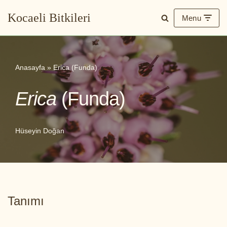
Kocaeli Bitkileri
Menu
İçeriğe
geç
Anasayfa
»
Erica (Funda)
Erica
(Funda)
Hüseyin Doğan
Tanımı